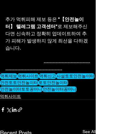
추가 먹튀피해 제보 등은 
"【안전놀이
터】 텔레그램 고객센터"
로 제보해주신
다면 신속하고 정확히 업데이트하여 추
가 피해가 발생하지 않게 최선을 다하겠
습니다.
                                -------------------------------
--------------------------------------
먹튀제보
먹튀사이트
먹튀신고
사설토토안전놀이터
안전토토안전놀이터
토토안전놀이터
안전놀이터토토꽁머니
안전놀이터꽁머니
먹튀사이트
See All
Recent Posts