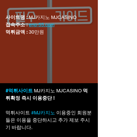
사이트명 :
 MJ카지노 MJCASINO
접속주소 :
enp-55.com
먹튀금액 :
 30만원
#먹튀사이트
MJ카지노 MJCASINO
 먹
튀확정 즉시 이용중단 !
먹튀사이트 
#MJ카지노
 이용중인 회원분
들은 이용을 중단하시고 추가 제보 주시
기 바랍니다.