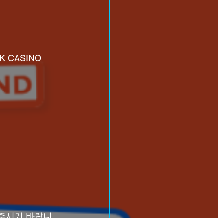
 CASINO
 주시기 바랍니