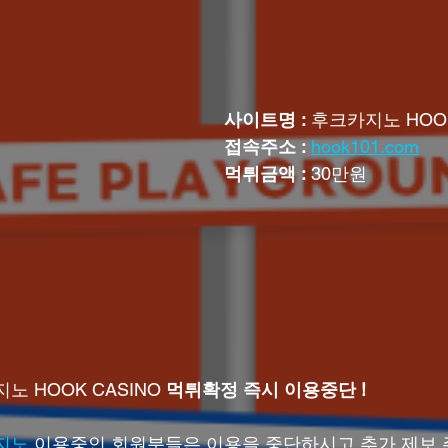
사이트명 :
 후크카지노 HOOK
접속주소 :
hook101.com
먹튀금액 :
 30만원
노 HOOK CASINO 
먹튀확정 즉시 이용중단 !
지노
 이용중인 회원분들은 이용을 중단하시고 추가 제보