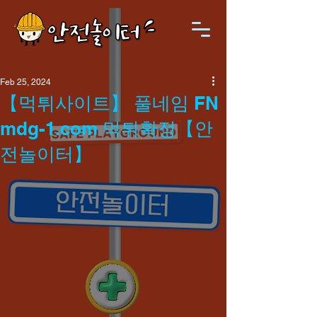
Feb 25, 2024
【먹튀사이트】 풀네임 FN
mdg-1.com 먹튀확정【안
전놀이터】