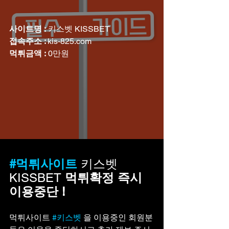
사이트명 :
 키스벳 KISSBET
접속주소 : 
kis-825.com
먹튀금액 :
 0만원
#먹튀사이트
키스벳 
KISSBET 
먹튀확정 즉시 
이용중단 !
먹튀사이트 
#키스벳
 을 이용중인 회원분