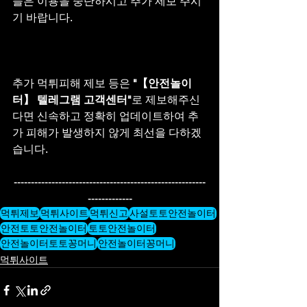
들은 이용을 중단하시고 추가 제보 주시
기 바랍니다.
추가 먹튀피해 제보 등은 
"【안전놀이
터】 텔레그램 고객센터"
로 제보해주신
다면 신속하고 정확히 업데이트하여 추
가 피해가 발생하지 않게 최선을 다하겠
습니다.
--------------------------------------------------------
-------------
먹튀제보
먹튀사이트
먹튀신고
사설토토안전놀이터
안전토토안전놀이터
토토안전놀이터
안전놀이터토토꽁머니
안전놀이터꽁머니
먹튀사이트