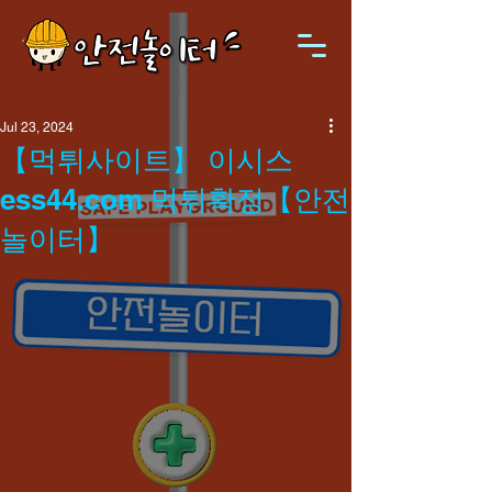
Jul 23, 2024
【먹튀사이트】 이시스
ess44.com 먹튀확정【안전
놀이터】