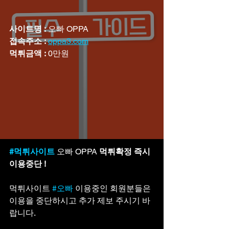
사이트명 :
 오빠 OPPA
접속주소 :
oppa3.com
먹튀금액 :
 0만원
#먹튀사이트
오빠 OPPA 
먹튀확정 즉시 
이용중단 !
먹튀사이트 
#오빠
 이용중인 회원분들은 
이용을 중단하시고 추가 제보 주시기 바
랍니다.