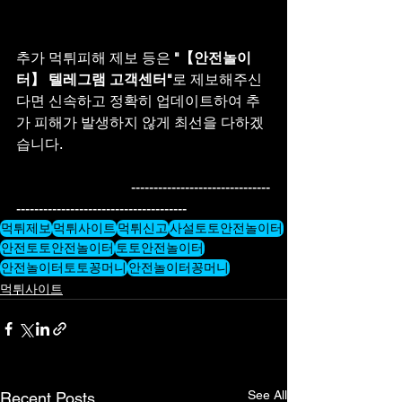
추가 먹튀피해 제보 등은 
"【안전놀이
터】 텔레그램 고객센터"
로 제보해주신
다면 신속하고 정확히 업데이트하여 추
가 피해가 발생하지 않게 최선을 다하겠
습니다.
                                -------------------------------
--------------------------------------
먹튀제보
먹튀사이트
먹튀신고
사설토토안전놀이터
안전토토안전놀이터
토토안전놀이터
안전놀이터토토꽁머니
안전놀이터꽁머니
먹튀사이트
See All
Recent Posts