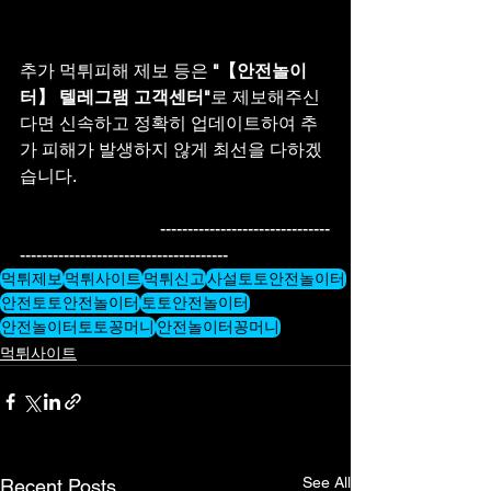
추가 먹튀피해 제보 등은 
"【안전놀이
터】 텔레그램 고객센터"
로 제보해주신
다면 신속하고 정확히 업데이트하여 추
가 피해가 발생하지 않게 최선을 다하겠
습니다.
                                -------------------------------
--------------------------------------
먹튀제보
먹튀사이트
먹튀신고
사설토토안전놀이터
안전토토안전놀이터
토토안전놀이터
안전놀이터토토꽁머니
안전놀이터꽁머니
먹튀사이트
See All
Recent Posts