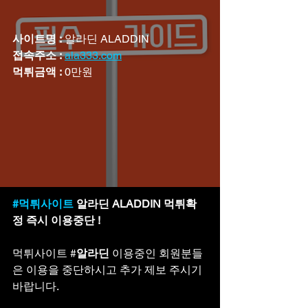
사이트명 :
 알라딘 ALADDIN
접속주소 :
ala333.com
먹튀금액 :
 0만원
#먹튀사이트
 알라딘 ALADDIN 먹튀확
정 즉시 이용중단 !
먹튀사이트 #
알라딘 
이용중인 회원분들
은 이용을 중단하시고 추가 제보 주시기 
바랍니다.