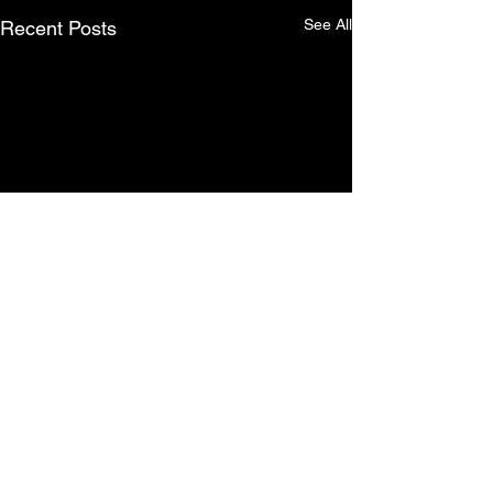
See All
Recent Posts
안전놀이터 배너 광고문의
#먹튀 #토토 먹튀검증 #안전놀이터
#토토사이트꽁머니 #먹튀검증사이트 #토토안전놀이터
#먹튀검증커뮤니티 #토토먹튀사이트 #먹튀검증
#꽁머니 먹튀검증 #토토검증사이트 #검증사이트