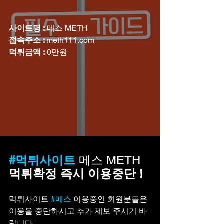
사이트명 :
 메스 METH
접속주소 : 
meth111.com
먹튀금액 :
 0만원
#먹튀사이트
메스 METH 
먹튀확정 즉시 이용중단 !
먹튀사이트 
#메스
 이용중인 회원분들은 
이용을 중단하시고 추가 제보 주시기 바
랍니다.