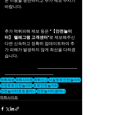
은 이용을 중단하시고 추가 제보 주시기 
바랍니다.
추가 먹튀피해 제보 등은 
"【안전놀이
터】 텔레그램 고객센터"
로 제보해주신
다면 신속하고 정확히 업데이트하여 추
가 피해가 발생하지 않게 최선을 다하겠
습니다.
                                -------------------------------
--------------------------------------
먹튀제보
먹튀사이트
먹튀신고
사설토토안전놀이터
안전토토안전놀이터
토토안전놀이터
안전놀이터토토꽁머니
안전놀이터꽁머니
먹튀사이트