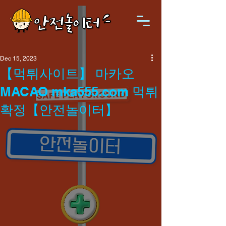
Dec 15, 2023
【먹튀사이트】 마카오
MACAO mka555.com 먹튀
확정【안전놀이터】