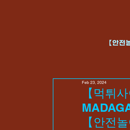
【안전
Feb 23, 2024
【먹튀사
MADAGA
【안전놀