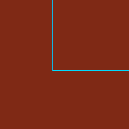
【먹튀사이트】 526 526-