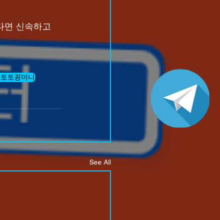
다면 신속하고 
터토토꽁머니
See All