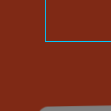
【먹튀사이트】 526 526-
bt.com 먹튀확정【안전놀이
터】