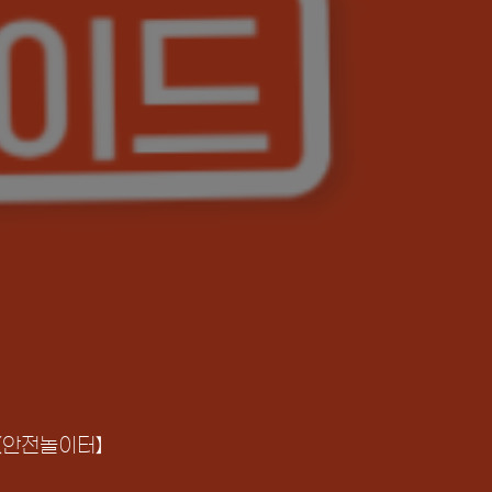
ed 【안전놀이터】