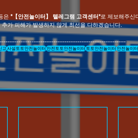
등은 
"【안전놀이터】 텔레그램 고객센터"
로 제보해주신
 추가 피해가 발생하지 않게 최선을 다하겠습니다.
   ---------------------------------------------------------------------
신고
사설토토안전놀이터
안전토토안전놀이터
토토안전놀이터
안전놀이