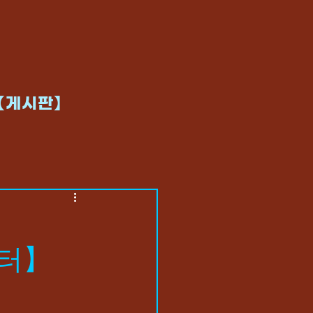
【게시판】
이터】