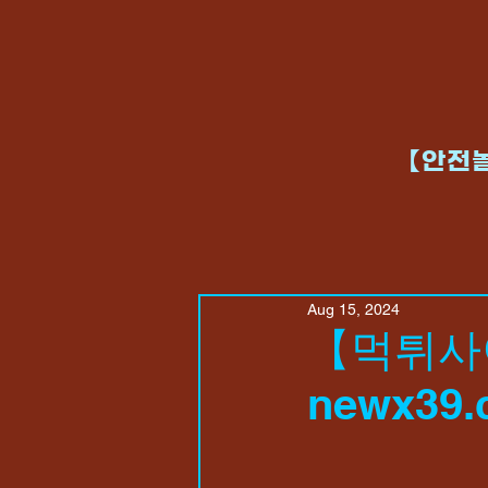
【안전
Aug 15, 2024
【먹튀사이
newx3