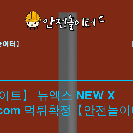
놀이터】
트】 뉴엑스 NEW X
9.com 먹튀확정【안전놀