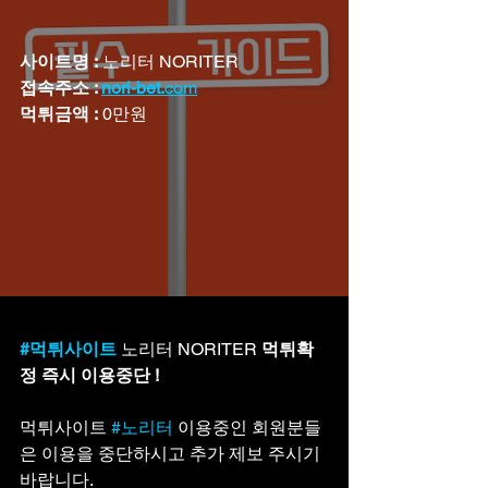
사이트명 :
 노리터 NORITER
접속주소 : 
nori-bet.
com
먹튀금액 :
 0만원
#먹튀사이트
노리터 NORITER
 먹튀확
정 즉시 이용중단 !
먹튀사이트 
#노리터
 이용중인 회원분들
은 이용을 중단하시고 추가 제보 주시기 
바랍니다.